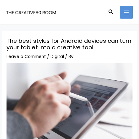
Skip
Search
to
MAI
content
MEN
The best stylus for Android devices can turn
your tablet into a creative tool
Leave a Comment
/
Digital
/ By